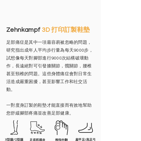
Zehnkampf
3D 打印訂製鞋墊
足部痛症是其中一項最容易被忽略的問題，
研究指出成年人平均步行量為每天9000步，
試想像每天對腳部進行9000次結構破壞動
作，長遠絕對可引發膝關節，髖關節，腰椎
甚至頸椎的問題。這些身體痛症會對日常生
活造成嚴重困擾，甚至影響工作和社交活
動。
一對度身訂製的鞋墊才能直接而有效地幫助
您舒緩腳部疼痛並改善足部健康。
X型腿/O型腿
扁平足/高足弓
足底筋膜炎
拇指外翻