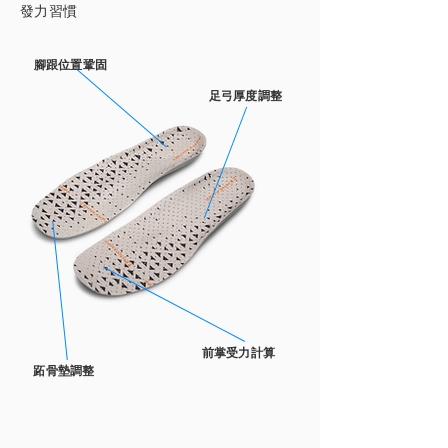
發力習慣
腳跟位置鞏固
足弓厚度調整
前掌受力計算
跖骨墊調整