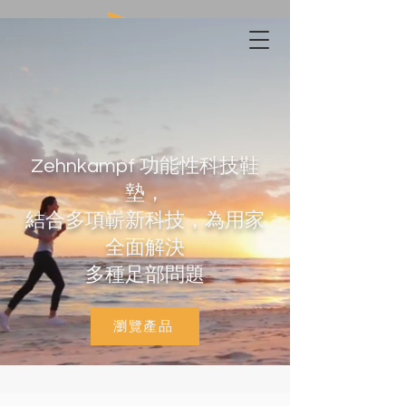
Zehnkampf 功能性科技鞋
墊，
結合多項嶄新科技，
為用家
全面解決
多種足部問題
瀏覽產品