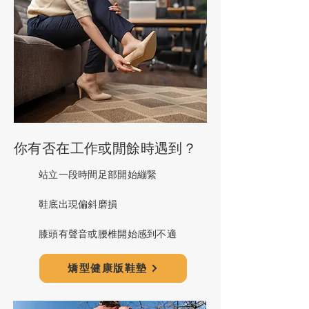
你有否在工作或閒餘時遇到？
站立一段時間足部開始繃緊
鞋底出現偏斜磨損
膝頭有聲音或腰椎開始感到不適
矯型健康版鞋墊