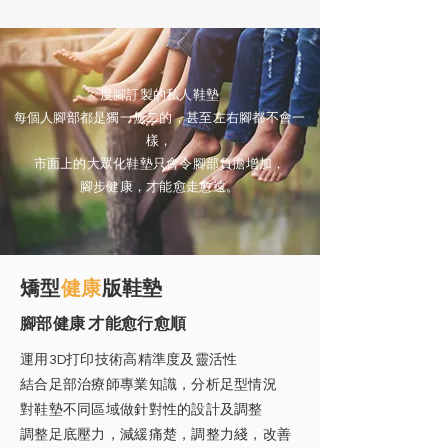
度腳訂製的私人鞋墊
每個人腳部都是獨一無二的，甚至左右腳都不會一
樣，
市面上的大眾化鞋墊只會令腳部負擔增加，
腳步健康，才能愈走愈遠。
矯型
健康
版鞋墊
腳部健康 才能愈行愈順
運用3D打印技術高精準度及靈活性
結合足部治療師專業知識，分析足型情況
對鞋墊不同區域做針對性的設計及調整
調整足底壓力，減緩痛楚，調整力綫，改善