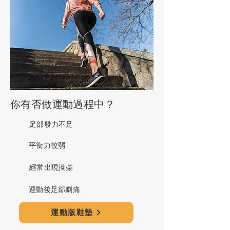
你有否做運動過程中？
足部發力不足
平衡力較弱
經常出現拗柴
運動後足部劇痛
運動版鞋墊