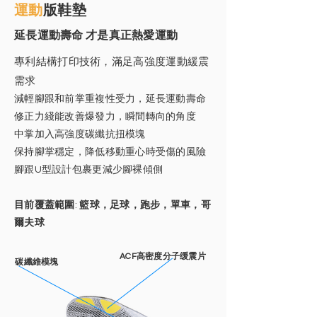
運動
版鞋墊
延長運動壽命 才是真正熱愛運動
專利結構打印技術，滿足高強度運動緩震
需求
減輕腳跟和前掌重複性受力，延長運動壽命
修正力綫能改善爆發力，瞬間轉向的角度
中掌加入高強度碳纖抗扭模塊
保持腳掌穩定，降低移動重心時受傷的風險
腳跟U型設計包裹更減少腳裸傾側
目前覆蓋範圍
:
籃球，足球，跑步，單車，哥
爾夫球
ACF高密度分子缓震片
碳纖維模塊