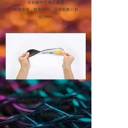
左右腳均可獨立處理
精準掃描，精準打印，誤差範圍只有
0.1mm
TPU物料
通過30萬次摺疊測試，柔韌性高不易變形
醫院喉管級物料，防水抗菌
透氣乾爽，適合潮濕侷促環境