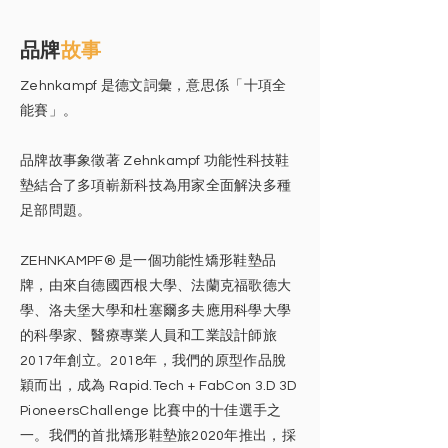
​品牌
故事
Zehnkampf 是德文詞彙，意思係「十項全
能賽」。
品牌故事象徵著 Zehnkampf 功能性科技鞋
墊結合了多項嶄新科技為用家全面解決多種
足部問題。
ZEHNKAMPF® 是一個功能性矯形鞋墊品
牌，由來自德國西根大學、法蘭克福歌德大
學、洛夫堡大學和杜塞爾多夫應用科學大學
的科學家、醫療專業人員和工業設計師旅
2017年創立。2018年，我們的原型作品脫
穎而出，成為 Rapid.Tech + FabCon 3.D 3D
PioneersChallenge 比賽中的十佳選手之
一。我們的首批矯形鞋墊旅2020年推出，採