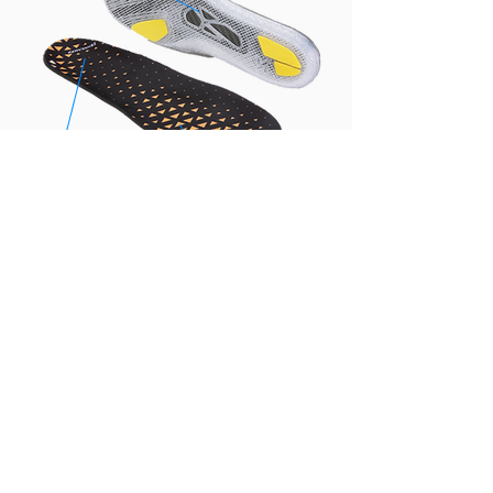
U型設計包裹
彈性TPU打印
訂製
過程
1個月免費修改
2個月品質保養
途徑A：
01
02
03